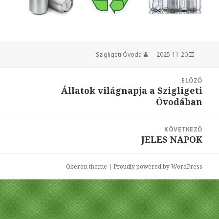
Szigligeti Óvoda
Szerző
2025-11-20
Közzétéve
Bejegyzés
ELŐZŐ
navigáció
Állatok világnapja a Szigligeti
Korábbi
Óvodában
bejegyzések:
KÖVETKEZŐ
JELES NAPOK
Következő
bejegyzések:
Oberon theme
|
Proudly powered by WordPress