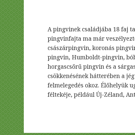
A pingvinek családjába 18 faj ta
pingvinfajta ma már veszélyezte
császárpingvin, koronás pingvin
pingvin, Humboldt-pingvin, bóbi
horgascsőrű pingvin és a sárg
csökkenésének hátterében a jégt
felmelegedés okoz. Élőhelyük ug
féltekéje, például Új-Zéland, A