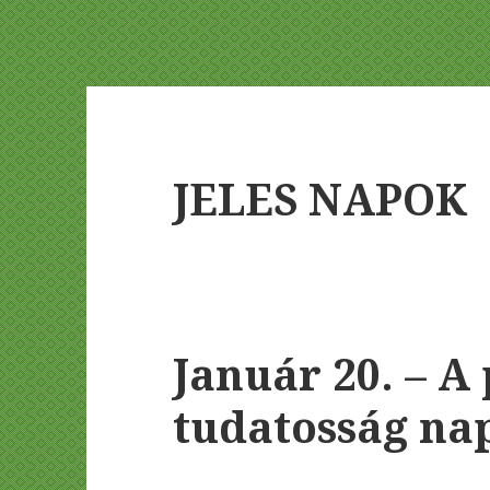
JELES NAPOK
Január 20. – A
tudatosság na