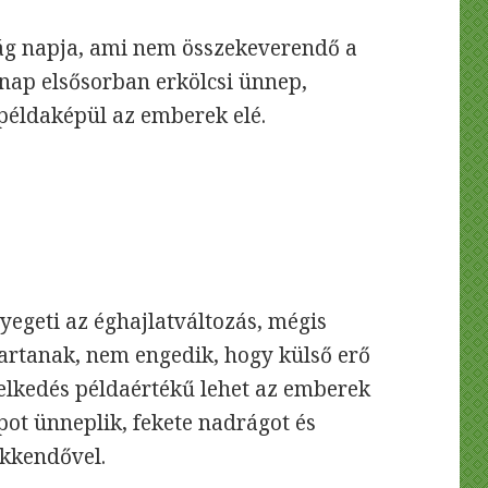
ág napja, ami nem összekeverendő a
 nap elsősorban erkölcsi ünnep,
 példaképül az emberek elé.
yegeti az éghajlatváltozás, mégis
artanak, nem engedik, hogy külső erő
elkedés példaértékű lehet az emberek
pot ünneplik, fekete nadrágot és
akkendővel.