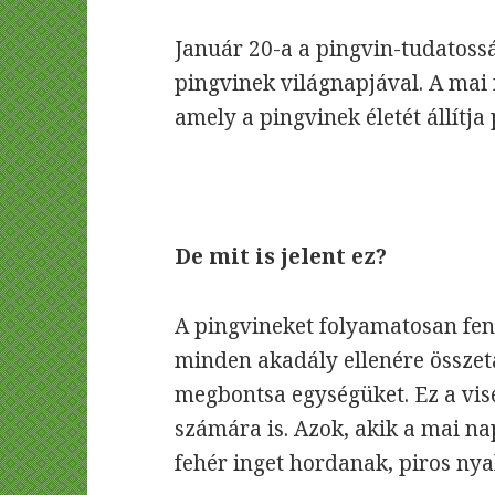
Január 20-a a pingvin-tudatoss
pingvinek világnapjával. A mai
amely a pingvinek életét állítja
De mit is jelent ez?
A pingvineket folyamatosan fen
minden akadály ellenére összet
megbontsa egységüket. Ez a vis
számára is. Azok, akik a mai na
fehér inget hordanak, piros ny