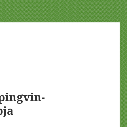
 pingvin-
pja