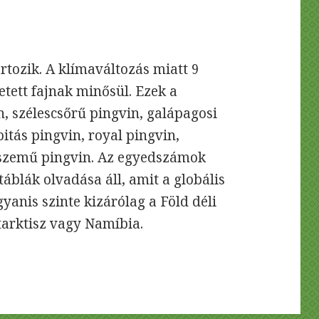
rtozik. A klímaváltozás miatt 9
tett fajnak minősül. Ezek a
, szélescsőrű pingvin, galápagosi
tás pingvin, royal pingvin,
aszemű pingvin. Az egyedszámok
áblák olvadása áll, amit a globális
yanis szinte kizárólag a Föld déli
ntarktisz vagy Namíbia.