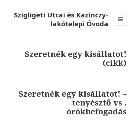
Szigligeti Utcai és Kazinczy-
lakótelepi Óvoda
MENÜ
ÉS
WIDGETEK
Szeretnék egy kisállatot!
(cikk)
Szeretnék egy kisállatot! –
tenyésztő vs .
örökbefogadás