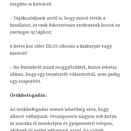
megléte is kötelező.
– Tájékozódjunk arról is, hogy mivel etetik a
kisállatot, és csak fokozatosan szoktassuk hozzá az
esetleges új táphoz;
8 hetes kor előtt TILOS elhozni a kiskutyát vagy
kiscicát!
– Ha fentiekről mind meggyőződtél, biztos lehetsz
abban, hogy egy tenyésztőt választottál, nem pedig
egy szaporítót.
Örökbefogadás:
Az örökbefogadás nemes lehetőség arra, hogy
állatot vállaljunk. Országszerte nagyon sok kutya
és macska él menhelyen és gyepmesteri telepen,
akiknek új esélyt adhatunk azzal, ha valódi