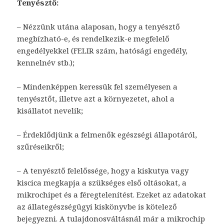
Tenyésztő:
– Nézzünk utána alaposan, hogy a tenyésztő
megbízható-e, és rendelkezik-e megfelelő
engedélyekkel (FELIR szám, hatósági engedély,
kennelnév stb.);
– Mindenképpen keressük fel személyesen a
tenyésztőt, illetve azt a környezetet, ahol a
kisállatot nevelik;
– Érdeklődjünk a felmenők egészségi állapotáról,
szűréseikről;
– A tenyésztő felelőssége, hogy a kiskutya vagy
kiscica megkapja a szükséges első oltásokat, a
mikrochipet és a féregtelenítést. Ezeket az adatokat
az állategészségügyi kiskönyvbe is kötelező
bejegyezni. A tulajdonosváltásnál már a mikrochip