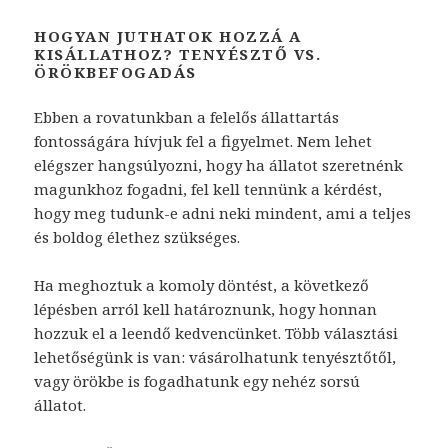
HOGYAN JUTHATOK HOZZÁ A
KISÁLLATHOZ? TENYÉSZTŐ VS.
ÖRÖKBEFOGADÁS
Ebben a rovatunkban a felelős állattartás
fontosságára hívjuk fel a figyelmet. Nem lehet
elégszer hangsúlyozni, hogy ha állatot szeretnénk
magunkhoz fogadni, fel kell tennünk a kérdést,
hogy meg tudunk-e adni neki mindent, ami a teljes
és boldog élethez szükséges.
Ha meghoztuk a komoly döntést, a következő
lépésben arról kell határoznunk, hogy honnan
hozzuk el a leendő kedvencünket. Több választási
lehetőségünk is van: vásárolhatunk tenyésztőtől,
vagy örökbe is fogadhatunk egy nehéz sorsú
állatot.