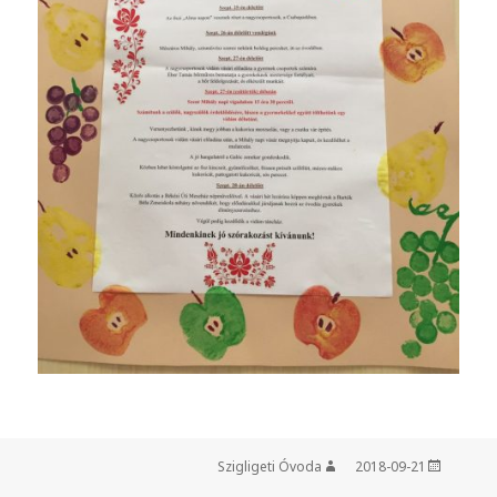
Szigligeti Óvoda
Szerző
2018-09-21
Közzétéve