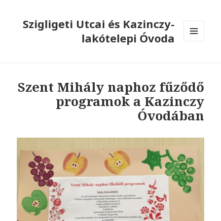
Szigligeti Utcai és Kazinczy-
lakótelepi Óvoda
MENÜ
ÉS
WIDGETEK
Szent Mihály naphoz fűződő
programok a Kazinczy
Óvodában