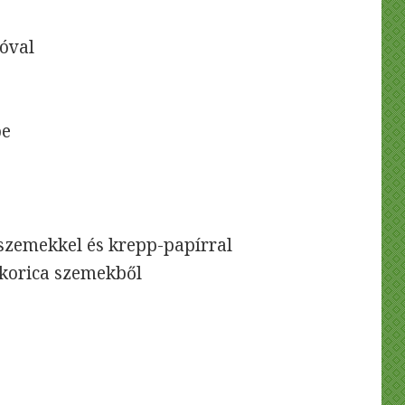
óval
be
szemekkel és krepp-papírral
ukorica szemekből