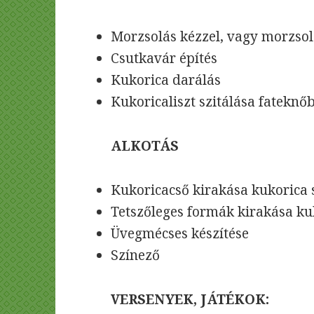
Morzsolás kézzel, vagy morzsol
Csutkavár építés
Kukorica darálás
Kukoricaliszt szitálása fateknő
ALKOTÁS
Kukoricacső kirakása kukorica 
Tetszőleges formák kirakása k
Üvegmécses készítése
Színező
VERSENYEK, JÁTÉKOK: