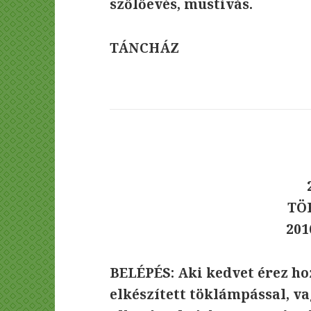
szőlőevés, mustivás.
TÁNCHÁZ
TÖ
2016
BELÉPÉS: Aki kedvet érez hoz
elkészített töklámpással, v