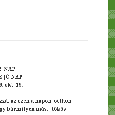
2. NAP
K JÓ NAP
. okt. 19.
zá, az ezen a napon, otthon
agy bármilyen más, „tökös