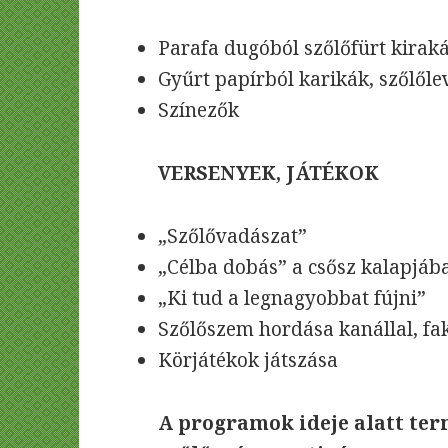
Parafa dugóból szőlőfürt kirak
Gyűrt papírból karikák, szőlőlev
Színezők
VERSENYEK, JÁTÉKOK
„Szőlővadászat”
„Célba dobás” a csősz kalapjáb
„Ki tud a legnagyobbat fújni”
Szőlőszem hordása kanállal, fa
Körjátékok játszása
A programok ideje alatt te