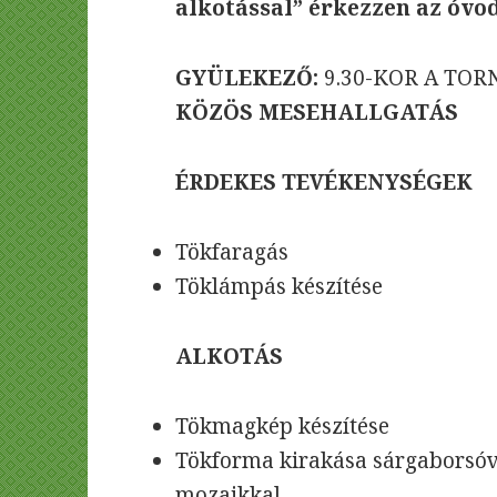
alkotással” érkezzen az óvo
GYÜLEKEZŐ:
9.30-KOR A TO
KÖZÖS MESEHALLGATÁS
ÉRDEKES TEVÉKENYSÉGEK
Tökfaragás
Töklámpás készítése
ALKOTÁS
Tökmagkép készítése
Tökforma kirakása sárgaborsóva
mozaikkal.