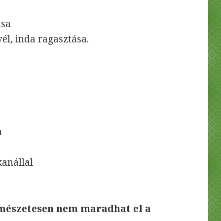
ása
él, inda ragasztása.
a
kanállal
rmészetesen nem maradhat el a