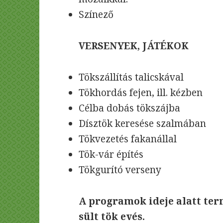
Színező
VERSENYEK, JÁTÉKOK
Tökszállítás talicskával
Tökhordás fejen, ill. kézben
Célba dobás tökszájba
Dísztök keresése szalmában
Tökvezetés fakanállal
Tök-vár építés
Tökgurító verseny
A programok ideje alatt te
sült tök evés.