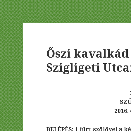
Őszi kavalkád
Szigligeti Utc
SZ
2016.
BELÉPÉS: 1 fürt szőlővel a k