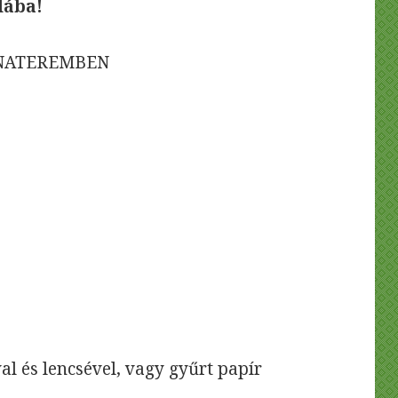
dába!
RNATEREMBEN
l és lencsével, vagy gyűrt papír