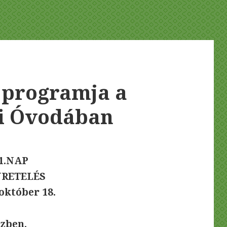
 programja a
ai Óvodában
1.NAP
ÜRETELÉS
 október 18.
ézben.