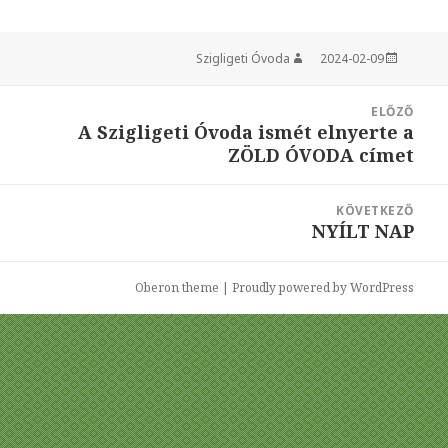
Szigligeti Óvoda
Szerző
2024-02-09
Közzétéve
Bejegyzés
ELŐZŐ
navigáció
A Szigligeti Óvoda ismét elnyerte a
Korábbi
ZÖLD ÓVODA címet
bejegyzések:
KÖVETKEZŐ
NYÍLT NAP
Következő
bejegyzések:
Oberon theme
|
Proudly powered by WordPress