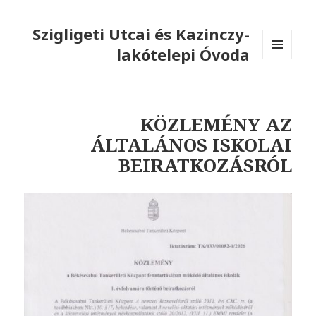
Szigligeti Utcai és Kazinczy-
lakótelepi Óvoda
MENÜ
ÉS
WIDGETEK
KÖZLEMÉNY AZ
ÁLTALÁNOS ISKOLAI
BEIRATKOZÁSRÓL