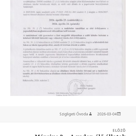
Szigligeti Óvoda
Szerző
2026-03-04
Közzétéve
Bejegyzés
ELŐZŐ
navigáció