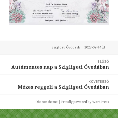
Szigligeti Óvoda
Szerző
2023-09-14
Közzétéve
Bejegyzés
ELŐZŐ
navigáció
Autómentes nap a Szigligeti Óvodában
Korábbi
bejegyzések:
KÖVETKEZŐ
Mézes reggeli a Szigligeti Óvodában
Következő
bejegyzések:
Oberon theme
|
Proudly powered by WordPress