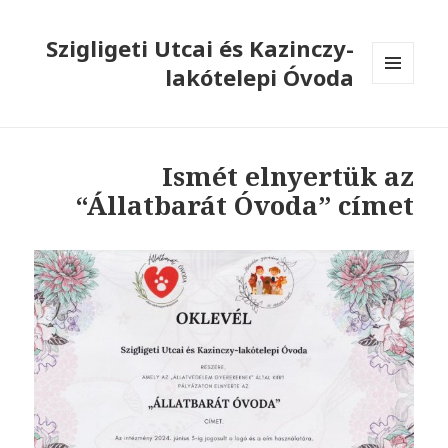
Szigligeti Utcai és Kazinczy-
lakótelepi Óvoda
MENÜ
ÉS
WIDGETEK
Ismét elnyertük az
“Állatbarát Óvoda” címet