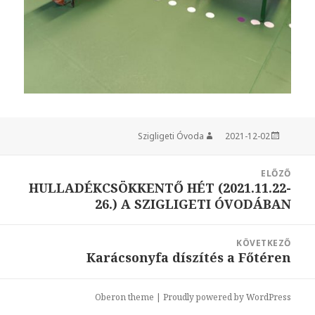
Szigligeti Óvoda
Szerző
2021-12-02
Közzétéve
Bejegyzés
ELŐZŐ
navigáció
HULLADÉKCSÖKKENTŐ HÉT (2021.11.22-
Korábbi
26.) A SZIGLIGETI ÓVODÁBAN
bejegyzések:
KÖVETKEZŐ
Karácsonyfa díszítés a Főtéren
Következő
bejegyzések:
Oberon theme
|
Proudly powered by WordPress