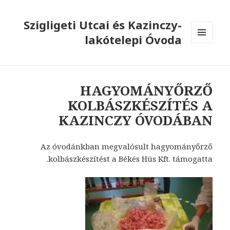
Szigligeti Utcai és Kazinczy-
lakótelepi Óvoda
MENÜ
ÉS
WIDGETEK
HAGYOMÁNYŐRZŐ
KOLBÁSZKÉSZÍTÉS A
KAZINCZY ÓVODÁBAN
Az óvodánkban megvalósult hagyományőrző
kolbászkészítést a Békés Hús Kft. támogatta.