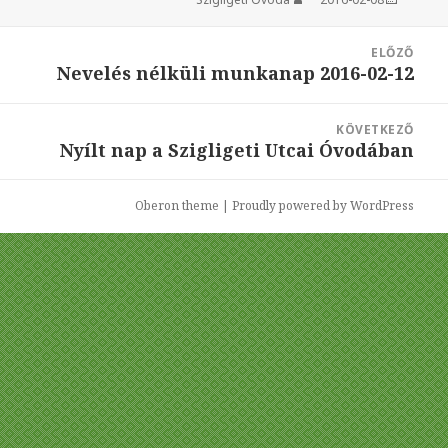
Bejegyzés
ELŐZŐ
navigáció
Nevelés nélküli munkanap 2016-02-12
Korábbi
bejegyzések:
KÖVETKEZŐ
Nyílt nap a Szigligeti Utcai Óvodában
Következő
bejegyzések:
Oberon theme
|
Proudly powered by WordPress