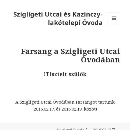
Szigligeti Utcai és Kazinczy-
lakótelepi Óvoda
MENÜ
ÉS
WIDGETEK
Farsang a Szigligeti Utcai
Óvodában
Tisztelt szülők!
A Szigligeti Utcai Óvodában Farsangot tartunk
2016.02.17. és 2016.02.19. között.
Szigligeti Óvoda
Szerző
2016-02-08
Közzétéve