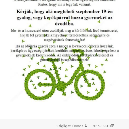
Szigligeti Óvoda
Szerző
2019-09-10
Közzétéve