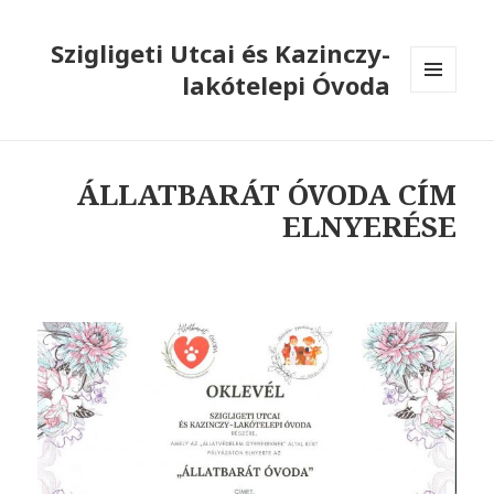
Szigligeti Utcai és Kazinczy-
lakótelepi Óvoda
MENÜ
ÉS
WIDGETEK
ÁLLATBARÁT ÓVODA CÍM
ELNYERÉSE